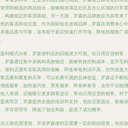
链管理和精选的商品组合，能够精准满足社区及办公区域的日常
求，构建稳定的客源基础。另一方面，罗森的品牌效应为其带来
天然的客流和信任度。作为国际知名连锁品牌，罗森在消费者心
代表着品质与可靠，这有助于新店快速打开市场，降低初期推广
本。
从盈利模式分析，罗森便利店的回报潜力可观。在日用百货销售
上，罗森通过集中采购和高效物流，能够有效控制成本，提升毛
率。便利店通常采取高周转策略，即使单笔利润不高，但凭借庞
的客流量和重复购买率，可以积累可观的总体收益。罗森还不断
展增值服务，如快递代收、票务服务、即食鲜食等，这些不仅能
加收入来源，还能吸引更多顾客进店，带动日用百货的销售。对
加盟者而言，罗森提供全面的培训和支持，包括店面选址、装修
计、库存管理等，降低了创业风险，提高了成功概率。
创业之路也需谨慎。开设罗森便利店需要一定的初始投资，包括