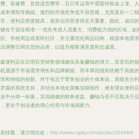
盟费、装修费、首批进货费等，且日常运营中需面对租金上涨、
力成本增加等挑战。激烈的市场竞争也不容忽视，尤其是在一二
城市，便利店密度较高，差异化经营变得至关重要。因此，成功
关键在于选址精准——优先考虑人流量大、消费能力强的区域，如
业区、学校周边或居民社区，并注重优化商品结构，根据本地需
灵活调整日用百货的品类，以提升顾客满意度和忠诚度。
罗森便利店在日用百货销售领域确实具备赚钱的潜力，其背后的
业机遇源于市场需求增长和品牌赋能，而丰厚回报则依赖于高效
运营和持续的创新。对于有志于零售创业的个体来说，若能充分
用罗森的系统支持，并结合本地化策略深耕细作，便有望在便利
行业中分得一杯羹，实现稳健的财务收益。赚钱与否不仅取决于
牌，更在于创业者的用心经营与市场洞察力。
若转载，请注明出处：http://www.cqubj.com/product/64.html