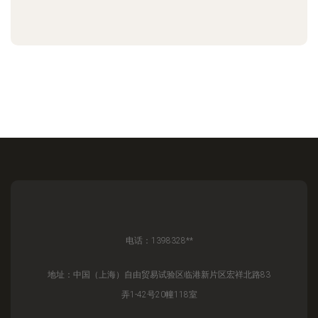
电话：1398328**
地址：中国（上海）自由贸易试验区临港新片区宏祥北路83
弄1-42号20幢118室