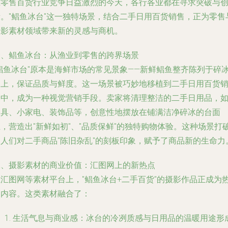
在零售百货行业竞争日益激烈的今天，各行各业都在寻求突破与
新。"鲳鱼冰台"这一独特场景，结合二手日用百货销售，正为零售
摄影素材领域带来新的灵感与商机。
一、鲳鱼冰台：从渔业到零售的跨界场景
"鲳鱼冰台"原本是海鲜市场的常见景象——新鲜鲳鱼整齐陈列于碎
之上，保证品质与鲜度。这一场景被巧妙地移植到二手日用百货
售中，成为一种视觉营销手段。卖家将清理整洁的二手日用品，
餐具、小家电、装饰品等，创意性地摆放在铺满洁净碎冰的台面
，营造出"新鲜如初"、"品质保鲜"的独特购物体验。这种场景打
了人们对二手商品"陈旧杂乱"的刻板印象，赋予了商品新的生命力
二、摄影素材的商业价值：汇图网上的新热点
在汇图网等素材平台上，"鲳鱼冰台+二手百货"的摄影作品正成为
门内容。这类素材融合了：
生活气息与商业感：冰台的冷冽质感与日用品的温暖用途形