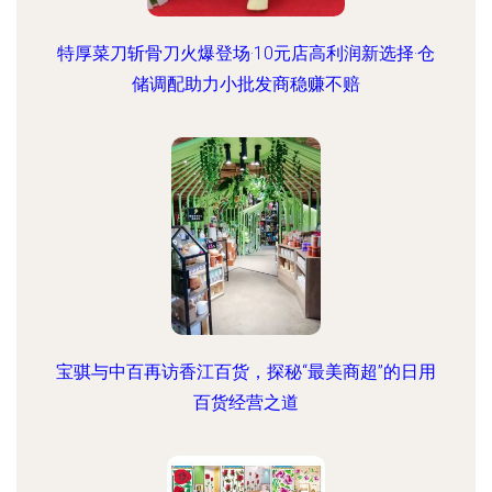
特厚菜刀斩骨刀火爆登场·10元店高利润新选择·仓
储调配助力小批发商稳赚不赔
宝骐与中百再访香江百货，探秘“最美商超”的日用
百货经营之道