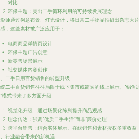
对比
环保主题：突出二手循环利用的可持续发展理念
摄影师通过创意布景、灯光设计，将日常二手物品拍摄出杂志大
质感，这些素材被广泛应用于：
电商商品详情页设计
环保主题广告创意
新零售场景展示
社交媒体内容创作
三、二手日用百货销售的转型升级
传统二手百货销售往往局限于线下集市或简陋的线上展示。"鲳鱼
台"模式带来了多方面升级：
视觉化升级：通过场景化陈列提升商品观感
理念传达：强调"优质二手生活"而非"廉价处理"
跨平台销售：结合实体展示、在线销售和素材授权多重收益
四、行业融合带来的新机遇